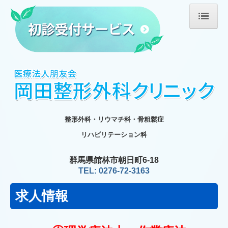
ホーム
医師の紹介
診療のご案内
施設・設備のご案内
整形外科・リウマチ科・骨粗鬆症
医療機器
リハビリテーション科
リハビリテーション
群馬県館林市朝日町6-18
TEL: 0276-72-3163
リハビリ治療機器
求人情報
交通案内
求人情報